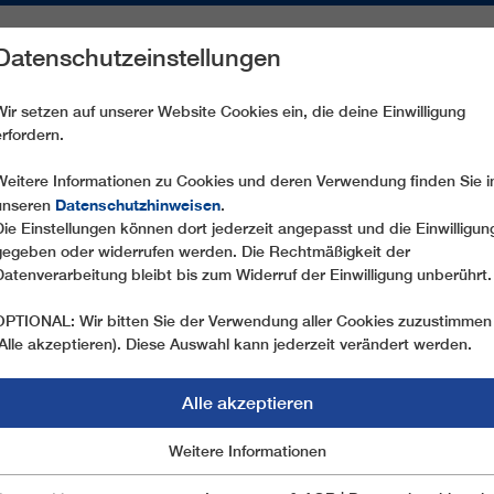
Datenschutzeinstellungen
REICHE
ERSATZTEILE
SERVICE
UNTERNEHMEN
PRE
Wir setzen auf unserer Website Cookies ein, die deine Einwilligung
erfordern.
GD10 POLJICE
Weitere Informationen zu Cookies und deren Verwendung finden Sie i
Datenschutzhinweisen
unseren
.
Die Einstellungen können dort jederzeit angepasst und die Einwilligun
gegeben oder widerrufen werden. Die Rechtmäßigkeit der
Datenverarbeitung bleibt bis zum Widerruf der Einwilligung unberührt.
OPTIONAL: Wir bitten Sie der Verwendung aller Cookies zuzustimmen
(Alle akzeptieren). Diese Auswahl kann jederzeit verändert werden.
Alle akzeptieren
Marketing
Weitere Informationen
Essentiell