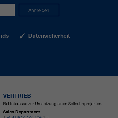
Anmelden
nds
Datensicherheit
VERTRIEB
Bei Interesse zur Umsetzung eines Seilbahnprojektes.
Sales Department
T
+39 0472 722 154
(IT)