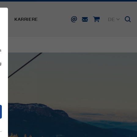
DE
SSE
KARRIERE
EN
FR
IT
ES
n
g