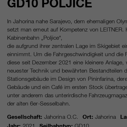
GD10 POLJICE
In Jahorina nahe Sarajevo, dem ehemaligen Oly
setzt man erneut auf Kompetenz von LEITNER. He
Kabinenbahn „Poljice“,
die aufgrund ihrer zentralen Lage im Skigebiet ei
einnimmt. Um die Fahrgeschwindigkeit und die Fö
diese seit Dezember 2021 eine kleinere Anlage, 
neuester Technik und bewährten Bestandteilen da
Stationsgebäude im Design von Pininfarina, der
Gebäude und ein Café im ersten Stock übertrage
unter anderem das unterirdische Fahrzeugmagaz
der alten 6er-Sesselbahn.
Gesellschaft:
Jahorina O.C.
Ort:
Jahorina
La
Jahr:
2021
Seilbahntyp:
GD10