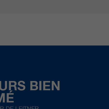
URS BIEN
MÉ
R DE LEITNER