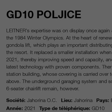
GD10 POLJICE
LEITNER’s expertise was on display once again a
the 1984 Winter Olympics. At the heart of renewa
gondola lift, which plays an important distributing
the resort. It replaced a smaller installation wh
2021, thereby improving speed and capacity, and
latest technology with proven components. Ther
station building, whose covering is carried over 
above. The underground garaging system and s
6-seater chairlift remain, however.
Société:
Jahorina O.C.
Lieu:
Jahorina
Pays:
B
Année:
2021
Type de téléphérique:
GD10