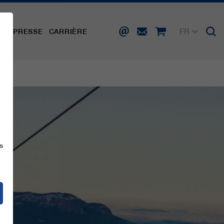
FR
TÉ
PRESSE
CARRIÈRE
DE
EN
IT
ES
s