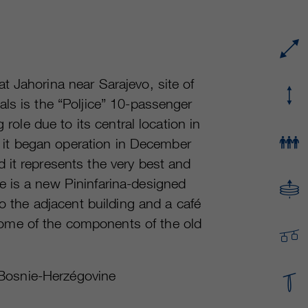
fournisseur
Google Analytics
Name
cookie_optin
durée
varie entre 2 ans et 6 mois, voire moins.
fournisseur
sgalinski Cookie Opt In
Ces cookies sont utilisés par Google Analytics
durée
30 jours
t Jahorina near Sarajevo, site of
pour collecter différents types d’informations
ls is the “Poljice” 10-passenger
d’utilisation, y compris des informations
Enregistre les paramètres de cookie
fin
personnelles et non personnelles. Vous
 role due to its central location in
sélectionnés par l’utilisateur.
trouverez de plus amples informations dans les
en it began operation in December
fin
dispositions sur la protection des données de
 it represents the very best and
Google Analytics sur
https://policies.google.com/privacy. qui nous
e is a new Pininfarina-designed
aident à améliorer nos sites Internet / nos
to the adjacent building and a café
applications. Ces informations sont également
ome of the components of the old
transmises à nos clients / partenaires.
osnie-Herzégovine