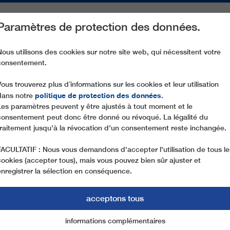
Paramètres de protection des données.
ACTIVITÉS
PIÈCES DE RECHANGE
SERVICE
NOTRE SOCIÉ
Nous utilisons des cookies sur notre site web, qui nécessitent votre
consentement.
GD10 POLJICE
Vous trouverez plus d´informations sur les cookies et leur utilisation
politique de protection des données
dans notre
.
Les paramètres peuvent y être ajustés à tout moment et le
consentement peut donc être donné ou révoqué. La légalité du
traitement jusqu'à la révocation d'un consentement reste inchangée.
FACULTATIF : Nous vous demandons d'accepter l'utilisation de tous le
cookies (accepter tous), mais vous pouvez bien sûr ajuster et
enregistrer la sélection en conséquence.
acceptons tous
informations complémentaires
Marketing
cookies essentiels