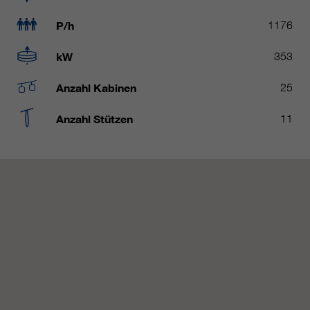
https://policies.google.com/privacy.
Gesammelte nicht
P/h
1176
personenbezogene Daten werden
verwendet, um Berichte über die
kW
353
Nutzung der Website zu erstellen,
die uns helfen, unsere Websites /
Anzahl Kabinen
25
Apps zu verbessern. Diese
Informationen werden auch an
Anzahl Stützen
11
unsere Kunden / Partner
weitergegeben.