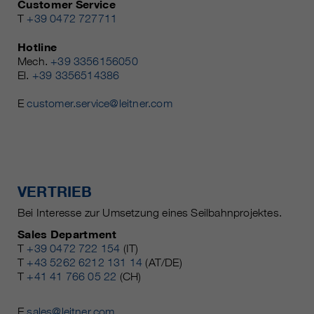
Customer Service
T
+39 0472 727711
Hotline
Mech.
+39 3356156050
El.
+39 3356514386
E
customer.service@leitner.com
VERTRIEB
Bei Interesse zur Umsetzung eines Seilbahnprojektes.
Sales Department
T
+39 0472 722 154
(IT)
T
+43 5262 6212 131 14
(AT/DE)
T
+41 41 766 05 22
(CH)
E
sales@leitner.com