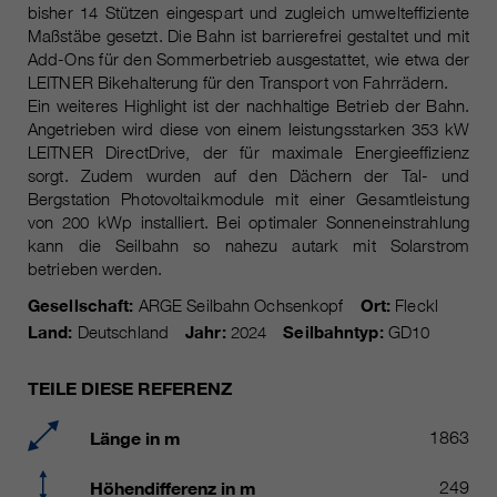
Laufzeit
Nur für die aktuelle Browsersitzung
bisher 14 Stützen eingespart und zugleich umwelteffiziente
Maßstäbe gesetzt. Die Bahn ist barrierefrei gestaltet und mit
_ga, _gid, _gat, __utma, __utmb,
Cookie-Informationen
Wird verwendet, um vor Spam zu
Name
Add-Ons für den Sommerbetrieb ausgestattet, wie etwa der
__utmc, __utmd, __utmz
Zweck
schützen, welches durch Spam-
LEITNER Bikehalterung für den Transport von Fahrrädern.
Bots verursacht wird.
Ein weiteres Highlight ist der nachhaltige Betrieb der Bahn.
Anbieter
Google Analytics
Angetrieben wird diese von einem leistungsstarken 353 kW
LEITNER DirectDrive, der für maximale Energieeffizienz
Mehrere - variieren zwischen 2
Name
cookie_optin
sorgt. Zudem wurden auf den Dächern der Tal- und
Laufzeit
Jahren und 6 Monaten oder noch
Bergstation Photovoltaikmodule mit einer Gesamtleistung
kürzer.
Anbieter
sgalinski Cookie Opt In
von 200 kWp installiert. Bei optimaler Sonneneinstrahlung
kann die Seilbahn so nahezu autark mit Solarstrom
Diese Cookies werden von Google
Laufzeit
30 Tage
betrieben werden.
Analytics verwendet, um
Gesellschaft:
ARGE Seilbahn Ochsenkopf
Ort:
Fleckl
verschiedene Arten von
Speichert die vom Benutzer
Zweck
Nutzungsinformationen zu
Land:
Deutschland
Jahr:
2024
Seilbahntyp:
GD10
gewählten Cookie-Einstellungen.
sammeln, einschließlich
persönlicher und nicht-
TEILE DIESE REFERENZ
personenbezogener Informationen.
Weitere Informationen finden Sie in
Länge in m
1863
den Datenschutzbestimmungen
von Google Analytics unter
Höhendifferenz in m
249
Zweck