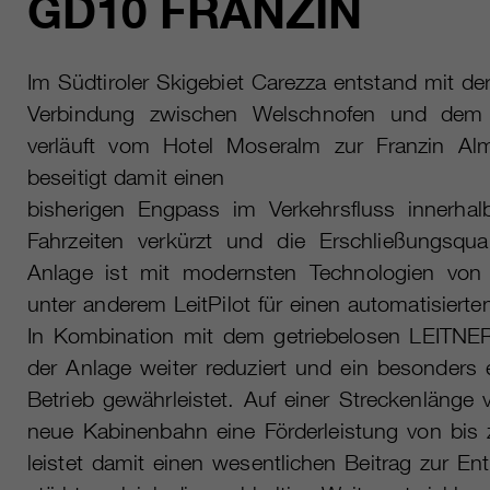
GD10 FRANZIN
Im Südtiroler Skigebiet Carezza entstand mit d
Verbindung zwischen Welschnofen und dem 
verläuft vom Hotel Moseralm zur Franzin A
beseitigt damit einen
bisherigen Engpass im Verkehrsfluss innerha
Fahrzeiten verkürzt und die Erschließungsqual
Anlage ist mit modernsten Technologien von
unter anderem LeitPilot für einen automatisierte
In Kombination mit dem getriebelosen LEITNER 
der Anlage weiter reduziert und ein besonders e
Betrieb gewährleistet. Auf einer Streckenlänge 
neue Kabinenbahn eine Förderleistung von bis
leistet damit einen wesentlichen Beitrag zur E