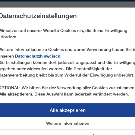
Datenschutzeinstellungen
REICHE
ERSATZTEILE
SERVICE
UNTERNEHMEN
PRE
Wir setzen auf unserer Website Cookies ein, die deine Einwilligung
erfordern.
GD10 FRANZIN
Weitere Informationen zu Cookies und deren Verwendung finden Sie i
Datenschutzhinweisen
unseren
.
Die Einstellungen können dort jederzeit angepasst und die Einwilligun
gegeben oder widerrufen werden. Die Rechtmäßigkeit der
Datenverarbeitung bleibt bis zum Widerruf der Einwilligung unberührt.
OPTIONAL: Wir bitten Sie der Verwendung aller Cookies zuzustimmen
(Alle akzeptieren). Diese Auswahl kann jederzeit verändert werden.
Alle akzeptieren
Marketing
Weitere Informationen
Essentiell