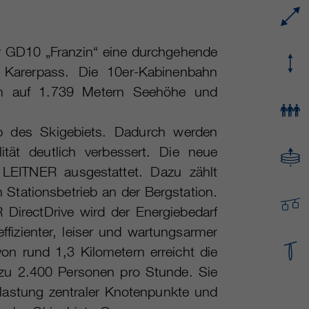
Name
cookie_optin
Mehrere - variieren zwischen 2 Jahren und 6
Laufzeit
Monaten oder noch kürzer.
Anbieter
sgalinski Cookie Opt In
er GD10 „Franzin“ eine durchgehende
Karerpass. Die 10er-Kabinenbahn
Diese Cookies werden von Google Analytics
Laufzeit
30 Tage
verwendet, um verschiedene Arten von
lm auf 1.739 Metern Seehöhe und
Nutzungsinformationen zu sammeln,
Speichert die vom Benutzer gewählten Cookie-
Zweck
einschließlich persönlicher und nicht-
Einstellungen.
lb des Skigebiets. Dadurch werden
personenbezogener Informationen. Weitere
Informationen finden Sie in den
ität deutlich verbessert. Die neue
Datenschutzbestimmungen von Google
 LEITNER ausgestattet. Dazu zählt
Zweck
Analytics unter
n Stationsbetrieb an der Bergstation.
https://policies.google.com/privacy.
Gesammelte nicht personenbezogene Daten
DirectDrive wird der Energiebedarf
werden verwendet, um Berichte über die
ffizienter, leiser und wartungsarmer
Nutzung der Website zu erstellen, die uns
von rund 1,3 Kilometern erreicht die
helfen, unsere Websites / Apps zu verbessern.
 zu 2.400 Personen pro Stunde. Sie
Diese Informationen werden auch an unsere
Kunden / Partner weitergegeben.
ntlastung zentraler Knotenpunkte und