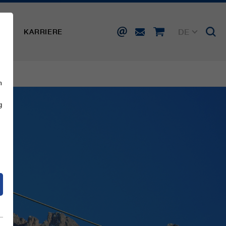
DE
SSE
KARRIERE
EN
FR
IT
ES
n
g