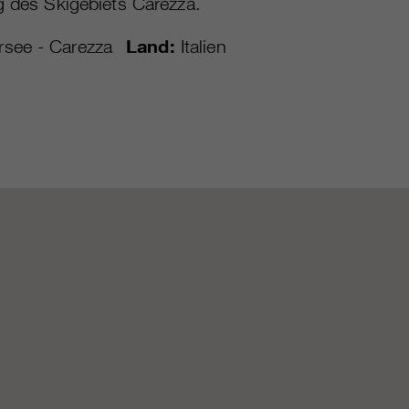
g des Skigebiets Carezza.
rsee - Carezza
Land:
Italien