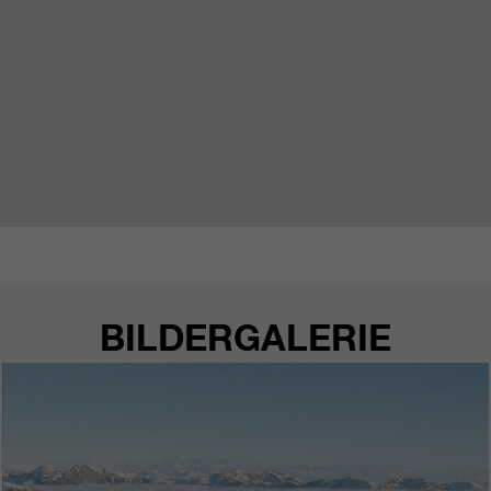
https://policies.google.com/privacy.
Gesammelte nicht
personenbezogene Daten werden
verwendet, um Berichte über die
Nutzung der Website zu erstellen,
die uns helfen, unsere Websites /
Apps zu verbessern. Diese
Informationen werden auch an
unsere Kunden / Partner
weitergegeben.
BILDERGALERIE