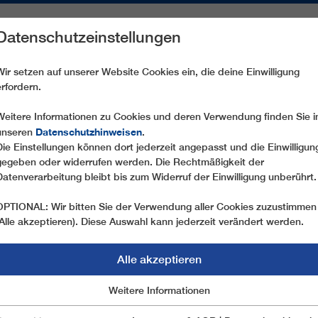
Datenschutzeinstellungen
REICHE
ERSATZTEILE
SERVICE
UNTERNEHMEN
PRE
Wir setzen auf unserer Website Cookies ein, die deine Einwilligung
erfordern.
CD6C ZVOH
Weitere Informationen zu Cookies und deren Verwendung finden Sie i
Datenschutzhinweisen
unseren
.
Die Einstellungen können dort jederzeit angepasst und die Einwilligun
gegeben oder widerrufen werden. Die Rechtmäßigkeit der
Datenverarbeitung bleibt bis zum Widerruf der Einwilligung unberührt.
OPTIONAL: Wir bitten Sie der Verwendung aller Cookies zuzustimmen
(Alle akzeptieren). Diese Auswahl kann jederzeit verändert werden.
Alle akzeptieren
Marketing
Weitere Informationen
Essentiell