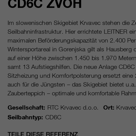
CD6C ZVOH
Im slowenischen Skigebiet Krvavec stehen die Z
Seilbahninfrastruktur. Hier errichtete LEITNER e
maximalen Beförderungskapazität von 2.400 Pe
Wintersportareal in Gorenjska gilt als Hausberg 
auf einer Höhe zwischen 1.450 bis 1.970 Metern
samt 13 Aufstiegshilfen. Die neue Anlage CD6
Sitzheizung und Komfortpolsterung ersetzt eine
auch für die Jüngsten – das Skigebiet bietet u.a
Zauberteppich – optimale und komfortable Rah
Gesellschaft:
RTC Krvavec d.o.o.
Ort:
Krvave
Seilbahntyp:
CD6C
TEILE DIESE REFERENZ