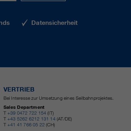
nds
Datensicherheit
VERTRIEB
Bei Interesse zur Umsetzung eines Seilbahnprojektes.
Sales Department
T
+39 0472 722 154
(IT)
T
+43 5262 6212 131 14
(AT/DE)
T
+41 41 766 05 22
(CH)