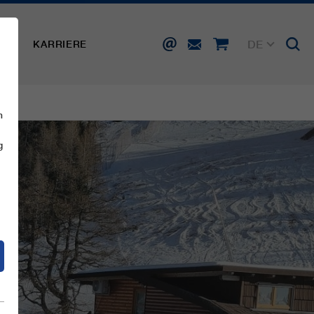
DE
SSE
KARRIERE
EN
FR
IT
ES
n
g