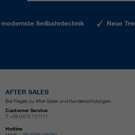
e modernste Seilbahntechnik
Neue Tre
AFTER SALES
Bei Fragen zu After Sales und Kundenschulungen.
Customer Service
T
+39 0472 727711
Hotline
Mech.
+39 3356156050