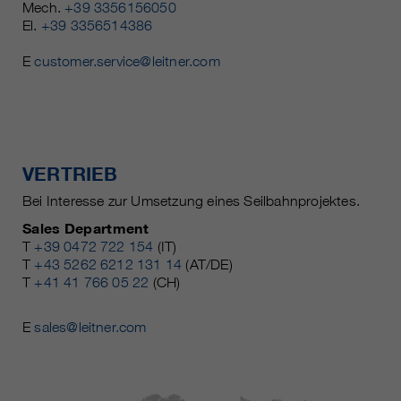
Mech.
+39 3356156050
El.
+39 3356514386
E
customer.service@leitner.com
VERTRIEB
Bei Interesse zur Umsetzung eines Seilbahnprojektes.
Sales Department
T
+39 0472 722 154
(IT)
T
+43 5262 6212 131 14
(AT/DE)
T
+41 41 766 05 22
(CH)
E
sales@leitner.com