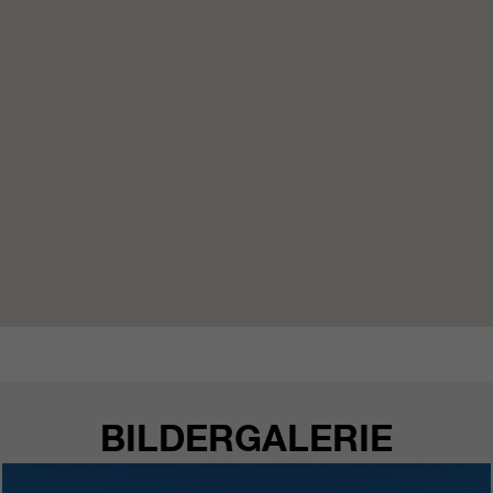
https://policies.google.com/privacy.
Gesammelte nicht
personenbezogene Daten werden
verwendet, um Berichte über die
Nutzung der Website zu erstellen,
die uns helfen, unsere Websites /
Apps zu verbessern. Diese
Informationen werden auch an
unsere Kunden / Partner
weitergegeben.
BILDERGALERIE