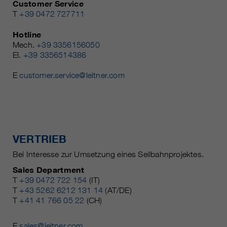
Customer Service
T
+39 0472 727711
Hotline
Mech.
+39 3356156050
El.
+39 3356514386
E
customer.service@leitner.com
VERTRIEB
Bei Interesse zur Umsetzung eines Seilbahnprojektes.
Sales Department
T
+39 0472 722 154
(IT)
T
+43 5262 6212 131 14
(AT/DE)
T
+41 41 766 05 22
(CH)
E
sales@leitner.com