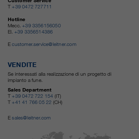
Customer Service
T
+39 0472 727711
Hotline
Mecc.
+39 3356156050
El.
+39 3356514386
E
customer.service@leitner.com
VENDITE
Se interessati alla realizzazione di un progetto di
impianto a fune.
Sales Department
T
+39 0472 722 154
(IT)
T
+41 41 766 05 22
(CH)
E
sales@leitner.com