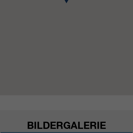
https://policies.google.com/privacy.
Gesammelte nicht
personenbezogene Daten werden
verwendet, um Berichte über die
Nutzung der Website zu erstellen,
die uns helfen, unsere Websites /
Apps zu verbessern. Diese
Informationen werden auch an
unsere Kunden / Partner
weitergegeben.
BILDERGALERIE