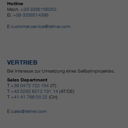
Hotline
Mech.
+39 3356156050
El.
+39 3356514386
E
customer.service@leitner.com
VERTRIEB
Bei Interesse zur Umsetzung eines Seilbahnprojektes.
Sales Department
T
+39 0472 722 154
(IT)
T
+43 5262 6212 131 14
(AT/DE)
T
+41 41 766 05 22
(CH)
E
sales@leitner.com