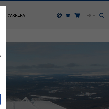
ES
SA
CARRERA
DE
EN
FR
IT
a