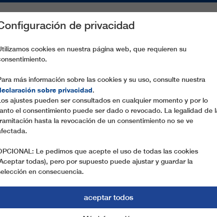
Configuración de privacidad
S
PIEZAS DE RECAMBIO
SERVICIO
EMPRESA
PREN
Utilizamos cookies en nuestra página web, que requieren su
consentimiento.
TOPPEN EXPRESS
Para más información sobre las cookies y su uso, consulte nuestra
declaración sobre privacidad
.
Los ajustes pueden ser consultados en cualquier momento y por lo
tanto el consentimiento puede ser dado o revocado. La legalidad de l
tramitación hasta la revocación de un consentimiento no se ve
afectada.
OPCIONAL: Le pedimos que acepte el uso de todas las cookies
(Aceptar todas), pero por supuesto puede ajustar y guardar la
selección en consecuencia.
aceptar todos