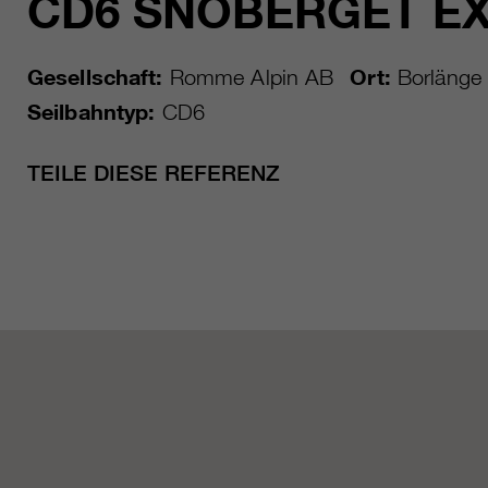
CD6 SNÖBERGET E
Gesellschaft:
Romme Alpin AB
Ort:
Borlänge
Seilbahntyp:
CD6
TEILE DIESE REFERENZ