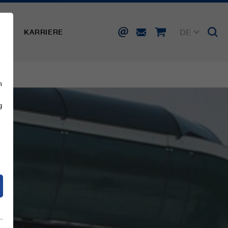
DE
SSE
KARRIERE
EN
FR
IT
ES
n
g