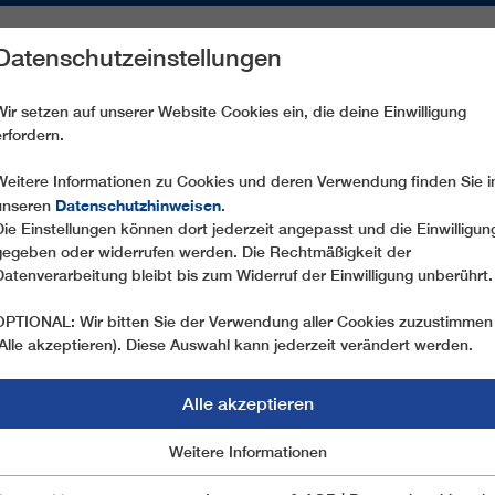
Datenschutzeinstellungen
REICHE
ERSATZTEILE
SERVICE
UNTERNEHMEN
PRE
Wir setzen auf unserer Website Cookies ein, die deine Einwilligung
erfordern.
CD6 SNÖBERGET EXPRESS
Weitere Informationen zu Cookies und deren Verwendung finden Sie i
Datenschutzhinweisen
unseren
.
Die Einstellungen können dort jederzeit angepasst und die Einwilligun
gegeben oder widerrufen werden. Die Rechtmäßigkeit der
Datenverarbeitung bleibt bis zum Widerruf der Einwilligung unberührt.
OPTIONAL: Wir bitten Sie der Verwendung aller Cookies zuzustimmen
(Alle akzeptieren). Diese Auswahl kann jederzeit verändert werden.
Alle akzeptieren
Marketing
Weitere Informationen
Essentiell