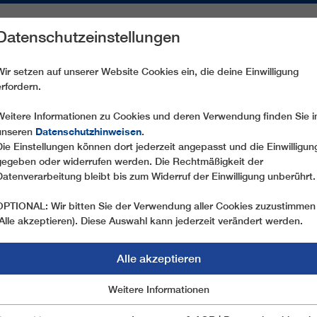
Datenschutzeinstellungen
REICHE
ERSATZTEILE
SERVICE
UNTERNEHMEN
PRE
Wir setzen auf unserer Website Cookies ein, die deine Einwilligung
erfordern.
CD6 LA ROCHE (LA PLAGNE)
Weitere Informationen zu Cookies und deren Verwendung finden Sie i
Datenschutzhinweisen
unseren
.
Die Einstellungen können dort jederzeit angepasst und die Einwilligun
gegeben oder widerrufen werden. Die Rechtmäßigkeit der
Datenverarbeitung bleibt bis zum Widerruf der Einwilligung unberührt.
OPTIONAL: Wir bitten Sie der Verwendung aller Cookies zuzustimmen
(Alle akzeptieren). Diese Auswahl kann jederzeit verändert werden.
Alle akzeptieren
Marketing
Weitere Informationen
Essentiell