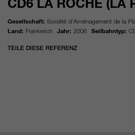
CD6 LA ROCHE (LA 
Gesellschaft:
Société d'Aménagement de la Pl
Land:
Frankreich
Jahr:
2006
Seilbahntyp:
C
TEILE DIESE REFERENZ