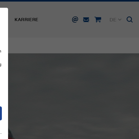
DE
SSE
KARRIERE
EN
FR
IT
ES
n
g