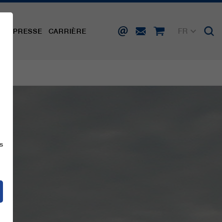
FR
TÉ
PRESSE
CARRIÈRE
DE
EN
IT
ES
s