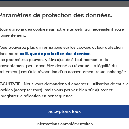
Paramètres de protection des données.
ACTIVITÉS
PIÈCES DE RECHANGE
SERVICE
NOTRE SOCIÉ
Nous utilisons des cookies sur notre site web, qui nécessitent votre
consentement.
CD6 LA ROCHE (LA PLAGNE)
Vous trouverez plus d´informations sur les cookies et leur utilisation
politique de protection des données
dans notre
.
Les paramètres peuvent y être ajustés à tout moment et le
consentement peut donc être donné ou révoqué. La légalité du
traitement jusqu'à la révocation d'un consentement reste inchangée.
FACULTATIF : Nous vous demandons d'accepter l'utilisation de tous le
cookies (accepter tous), mais vous pouvez bien sûr ajuster et
enregistrer la sélection en conséquence.
acceptons tous
informations complémentaires
Marketing
cookies essentiels