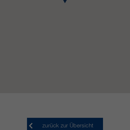
https://policies.google.com/privacy.
Gesammelte nicht
personenbezogene Daten werden
verwendet, um Berichte über die
Nutzung der Website zu erstellen,
die uns helfen, unsere Websites /
Apps zu verbessern. Diese
Informationen werden auch an
unsere Kunden / Partner
weitergegeben.
zurück zur Übersicht