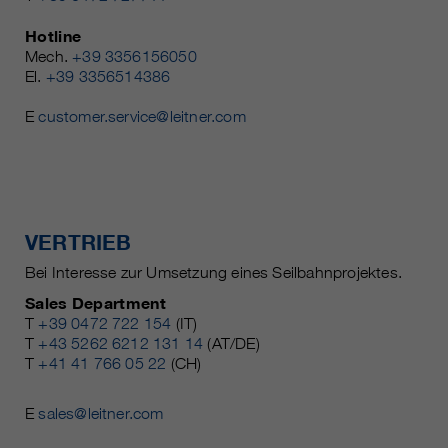
Hotline
Mech.
+39 3356156050
El.
+39 3356514386
E
customer.service@leitner.com
VERTRIEB
Bei Interesse zur Umsetzung eines Seilbahnprojektes.
Sales Department
T
+39 0472 722 154
(IT)
T
+43 5262 6212 131 14
(AT/DE)
T
+41 41 766 05 22
(CH)
E
sales@leitner.com