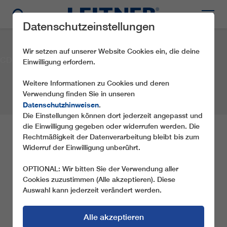
Datenschutzeinstellungen
Wir setzen auf unserer Website Cookies ein, die deine
CD4 EA1
Einwilligung erfordern.
Weitere Informationen zu Cookies und deren
Verwendung finden Sie in unseren
Datenschutzhinweisen
.
Die Einstellungen können dort jederzeit angepasst und
die Einwilligung gegeben oder widerrufen werden. Die
CD4 EA1
Rechtmäßigkeit der Datenverarbeitung bleibt bis zum
Widerruf der Einwilligung unberührt.
Gesellschaft:
Region of Eastern Macedonia and Thrace
OPTIONAL: Wir bitten Sie der Verwendung aller
Ort:
Drama
Land:
Griechenland
Jahr:
2002
Cookies zuzustimmen (Alle akzeptieren). Diese
Seilbahntyp:
Auswahl kann jederzeit verändert werden.
CD4
TEILE DIESE REFERENZ
Alle akzeptieren