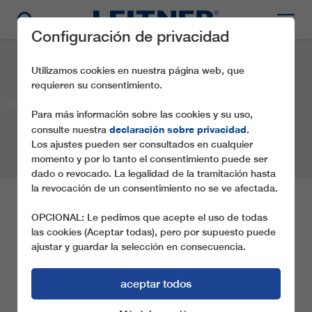
Configuración de privacidad
Utilizamos cookies en nuestra página web, que
requieren su consentimiento.
CD4 EA1
Para más información sobre las cookies y su uso,
declaración sobre privacidad
consulte nuestra
.
Los ajustes pueden ser consultados en cualquier
momento y por lo tanto el consentimiento puede ser
dado o revocado. La legalidad de la tramitación hasta
la revocación de un consentimiento no se ve afectada.
CD4 EA1
OPCIONAL: Le pedimos que acepte el uso de todas
las cookies (Aceptar todas), pero por supuesto puede
ajustar y guardar la selección en consecuencia.
Asociación:
Region of Eastern Macedonia and Thrace
Lugar:
Drama
País:
Grecia
Año:
2002
Tipo de teleférico:
CD4
aceptar todos