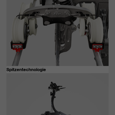
https://policies.google.com/privacy.
Gesammelte nicht
personenbezogene Daten werden
verwendet, um Berichte über die
Nutzung der Website zu erstellen,
die uns helfen, unsere Websites /
Apps zu verbessern. Diese
Informationen werden auch an
unsere Kunden / Partner
weitergegeben.
Spitzentechnologie