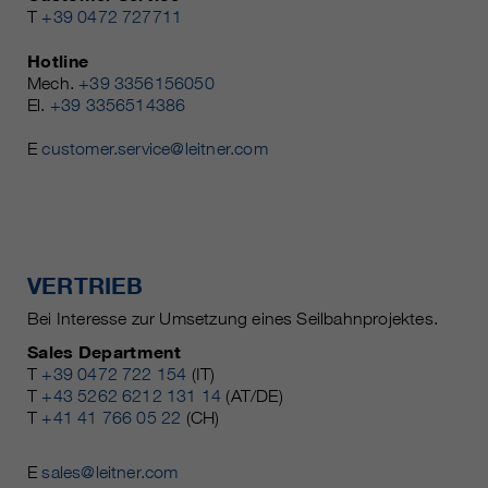
T
+39 0472 727711
Hotline
Mech.
+39 3356156050
El.
+39 3356514386
E
customer.service@leitner.com
VERTRIEB
Bei Interesse zur Umsetzung eines Seilbahnprojektes.
Sales Department
T
+39 0472 722 154
(IT)
T
+43 5262 6212 131 14
(AT/DE)
T
+41 41 766 05 22
(CH)
E
sales@leitner.com