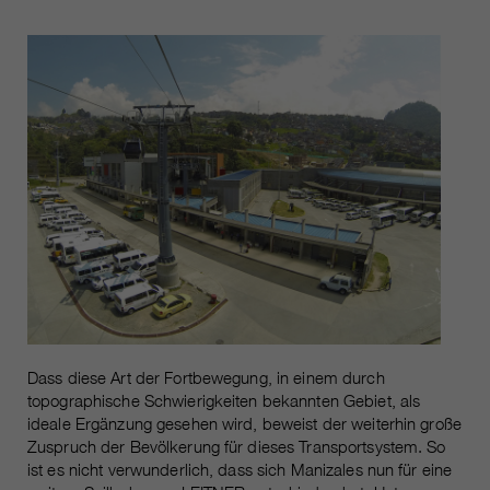
https://policies.google.com/privacy.
Gesammelte nicht
personenbezogene Daten werden
verwendet, um Berichte über die
Nutzung der Website zu erstellen,
die uns helfen, unsere Websites /
Apps zu verbessern. Diese
Informationen werden auch an
unsere Kunden / Partner
weitergegeben.
Dass diese Art der Fortbewegung, in einem durch
topographische Schwierigkeiten bekannten Gebiet, als
ideale Ergänzung gesehen wird, beweist der weiterhin große
Zuspruch der Bevölkerung für dieses Transportsystem. So
ist es nicht verwunderlich, dass sich Manizales nun für eine