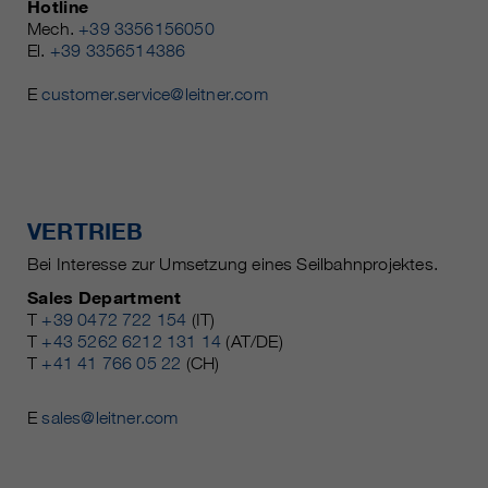
Hotline
Mech.
+39 3356156050
El.
+39 3356514386
E
customer.service@leitner.com
VERTRIEB
Bei Interesse zur Umsetzung eines Seilbahnprojektes.
Sales Department
T
+39 0472 722 154
(IT)
T
+43 5262 6212 131 14
(AT/DE)
T
+41 41 766 05 22
(CH)
E
sales@leitner.com