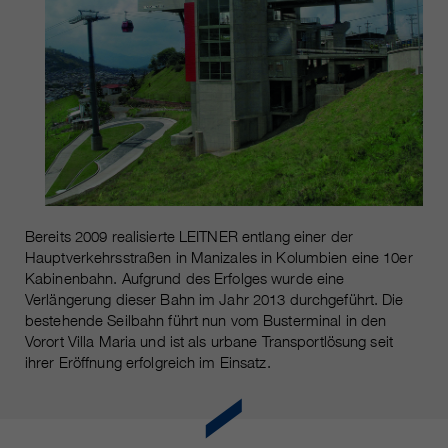
Laufzeit
Nur für die aktuelle Browsersitzung
_ga, _gid, _gat, __utma, __utmb,
Cookie-Informationen
Wird verwendet, um vor Spam zu
Name
__utmc, __utmd, __utmz
Zweck
schützen, welches durch Spam-
Bots verursacht wird.
Anbieter
Google Analytics
Mehrere - variieren zwischen 2
Name
cookie_optin
Laufzeit
Jahren und 6 Monaten oder noch
kürzer.
Anbieter
sgalinski Cookie Opt In
Diese Cookies werden von Google
Bereits 2009 realisierte LEITNER entlang einer der
Laufzeit
30 Tage
Analytics verwendet, um
Hauptverkehrsstraßen in Manizales in Kolumbien eine 10er
verschiedene Arten von
Kabinenbahn. Aufgrund des Erfolges wurde eine
Speichert die vom Benutzer
Zweck
Nutzungsinformationen zu
Verlängerung dieser Bahn im Jahr 2013 durchgeführt. Die
gewählten Cookie-Einstellungen.
bestehende Seilbahn führt nun vom Busterminal in den
sammeln, einschließlich
Vorort Villa Maria und ist als urbane Transportlösung seit
persönlicher und nicht-
ihrer Eröffnung erfolgreich im Einsatz.
personenbezogener Informationen.
Weitere Informationen finden Sie in
den Datenschutzbestimmungen
von Google Analytics unter
Zweck