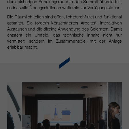
Laufzeit
Nur für die aktuelle Browsersitzung
dem bisherigen Schulungsraum in den Summit übersiedelt,
sodass alle Übungsstationen weiterhin zur Verfügung stehen.
_ga, _gid, _gat, __utma, __utmb,
Cookie-Informationen
Wird verwendet, um vor Spam zu
Name
Die Räumlichkeiten sind offen, lichtdurchflutet und funktional
__utmc, __utmd, __utmz
Zweck
schützen, welches durch Spam-
gestaltet. Sie fördern konzentriertes Arbeiten, interaktiven
Bots verursacht wird.
Austausch und die direkte Anwendung des Gelernten. Damit
Anbieter
Google Analytics
entsteht ein Umfeld, das technische Inhalte nicht nur
vermittelt, sondern im Zusammenspiel mit der Anlage
Mehrere - variieren zwischen 2
Name
cookie_optin
erlebbar macht.
Laufzeit
Jahren und 6 Monaten oder noch
kürzer.
Anbieter
sgalinski Cookie Opt In
Diese Cookies werden von Google
Laufzeit
30 Tage
Analytics verwendet, um
verschiedene Arten von
Speichert die vom Benutzer
Zweck
Nutzungsinformationen zu
gewählten Cookie-Einstellungen.
sammeln, einschließlich
persönlicher und nicht-
personenbezogener Informationen.
Weitere Informationen finden Sie in
den Datenschutzbestimmungen
von Google Analytics unter
Zweck