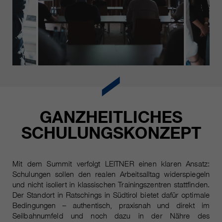
https://policies.google.com/privacy.
Gesammelte nicht
personenbezogene Daten werden
verwendet, um Berichte über die
Nutzung der Website zu erstellen,
die uns helfen, unsere Websites /
Apps zu verbessern. Diese
Informationen werden auch an
unsere Kunden / Partner
weitergegeben.
GANZHEITLICHES
SCHULUNGSKONZEPT
Mit dem Summit verfolgt LEITNER einen klaren Ansatz:
Schulungen sollen den realen Arbeitsalltag widerspiegeln
und nicht isoliert in klassischen Trainingszentren stattfinden.
Der Standort in Ratschings in Südtirol bietet dafür optimale
Bedingungen – authentisch, praxisnah und direkt im
Seilbahnumfeld und noch dazu in der Nähre des