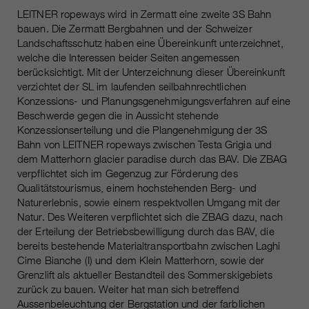
Laufzeit
Nur für die aktuelle Browsersitzung
LEITNER ropeways wird in Zermatt eine zweite 3S Bahn
_ga, _gid, _gat, __utma, __utmb,
Cookie-Informationen
bauen. Die Zermatt Bergbahnen und der Schweizer
Wird verwendet, um vor Spam zu
Name
__utmc, __utmd, __utmz
Landschaftsschutz haben eine Übereinkunft unterzeichnet,
Zweck
schützen, welches durch Spam-
welche die Interessen beider Seiten angemessen
Bots verursacht wird.
Anbieter
Google Analytics
berücksichtigt. Mit der Unterzeichnung dieser Übereinkunft
verzichtet der SL im laufenden seilbahnrechtlichen
Mehrere - variieren zwischen 2
Konzessions- und Planungsgenehmigungsverfahren auf eine
Name
cookie_optin
Laufzeit
Beschwerde gegen die in Aussicht stehende
Jahren und 6 Monaten oder noch
Konzessionserteilung und die Plangenehmigung der 3S
kürzer.
Anbieter
sgalinski Cookie Opt In
Bahn von LEITNER ropeways zwischen Testa Grigia und
dem Matterhorn glacier paradise durch das BAV. Die ZBAG
Diese Cookies werden von Google
Laufzeit
30 Tage
verpflichtet sich im Gegenzug zur Förderung des
Analytics verwendet, um
Qualitätstourismus, einem hochstehenden Berg- und
verschiedene Arten von
Speichert die vom Benutzer
Naturerlebnis, sowie einem respektvollen Umgang mit der
Zweck
Nutzungsinformationen zu
gewählten Cookie-Einstellungen.
Natur. Des Weiteren verpflichtet sich die ZBAG dazu, nach
sammeln, einschließlich
der Erteilung der Betriebsbewilligung durch das BAV, die
persönlicher und nicht-
bereits bestehende Materialtransportbahn zwischen Laghi
personenbezogener Informationen.
Cime Bianche (I) und dem Klein Matterhorn, sowie der
Weitere Informationen finden Sie in
Grenzlift als aktueller Bestandteil des Sommerskigebiets
den Datenschutzbestimmungen
zurück zu bauen. Weiter hat man sich betreffend
von Google Analytics unter
Aussenbeleuchtung der Bergstation und der farblichen
Zweck