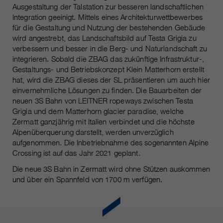
https://policies.google.com/privacy.
Ausgestaltung der Talstation zur besseren landschaftlichen
Gesammelte nicht
Integration geeinigt. Mittels eines Architekturwettbewerbes
personenbezogene Daten werden
für die Gestaltung und Nutzung der bestehenden Gebäude
verwendet, um Berichte über die
wird angestrebt, das Landschaftsbild auf Testa Grigia zu
Nutzung der Website zu erstellen,
verbessern und besser in die Berg- und Naturlandschaft zu
die uns helfen, unsere Websites /
integrieren. Sobald die ZBAG das zukünftige Infrastruktur-,
Apps zu verbessern. Diese
Gestaltungs- und Betriebskonzept Klein Matterhorn erstellt
Informationen werden auch an
hat, wird die ZBAG dieses der SL präsentieren um auch hier
unsere Kunden / Partner
einvernehmliche Lösungen zu finden. Die Bauarbeiten der
neuen 3S Bahn von LEITNER ropeways zwischen Testa
weitergegeben.
Grigia und dem Matterhorn glacier paradise, welche
Zermatt ganzjährig mit Italien verbindet und die höchste
Alpenüberquerung darstellt, werden unverzüglich
aufgenommen. Die Inbetriebnahme des sogenannten Alpine
Crossing ist auf das Jahr 2021 geplant.
Die neue 3S Bahn in Zermatt wird ohne Stützen auskommen
und über ein Spannfeld von 1700 m verfügen.