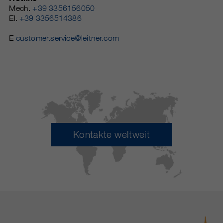
Mech.
+39 3356156050
El.
+39 3356514386
E
customer.service@leitner.com
Kontakte weltweit