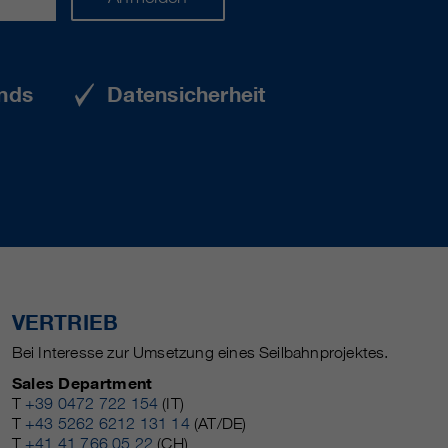
nds
Datensicherheit
VERTRIEB
Bei Interesse zur Umsetzung eines Seilbahnprojektes.
Sales Department
T
+39 0472 722 154
(IT)
T
+43 5262 6212 131 14
(AT/DE)
T
+41 41 766 05 22
(CH)