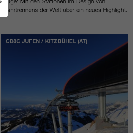
ns Auge: Mit den Stationen im Design von
e
Abfahrtrennens der Welt über ein neues Highlight.
CD8C JUFEN / KITZBÜHEL (AT)