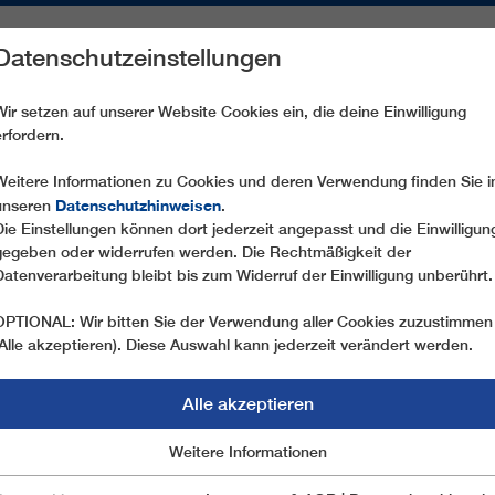
Datenschutzeinstellungen
REICHE
ERSATZTEILE
SERVICE
UNTERNEHMEN
PRE
Wir setzen auf unserer Website Cookies ein, die deine Einwilligung
erfordern.
N GENERATION IN KITZBÜHEL
Weitere Informationen zu Cookies und deren Verwendung finden Sie i
Datenschutzhinweisen
unseren
.
Die Einstellungen können dort jederzeit angepasst und die Einwilligun
26.01.2018
gegeben oder widerrufen werden. Die Rechtmäßigkeit der
TECHNOLOGIE DER NEUE
Datenverarbeitung bleibt bis zum Widerruf der Einwilligung unberührt.
KITZBÜHEL
OPTIONAL: Wir bitten Sie der Verwendung aller Cookies zuzustimmen
(Alle akzeptieren). Diese Auswahl kann jederzeit verändert werden.
Die langjährige Zusammenarbeit zwischen der B
mit der aktuellen Wintersaison einen neuen Höhep
Alle akzeptieren
Sesselbahn „Jufen“ setzen die Betreiber im tradit
Marketing
Weitere Informationen
Essentiell
der neuesten Generation. Neben höchstem Komfor