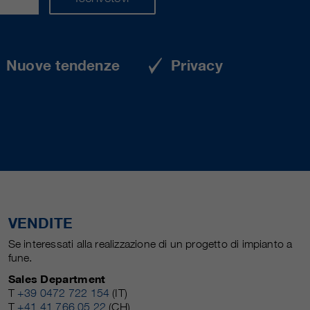
Nuove tendenze
Privacy
VENDITE
Se interessati alla realizzazione di un progetto di impianto a
fune.
Sales Department
T
+39 0472 722 154
(IT)
T
+41 41 766 05 22
(CH)