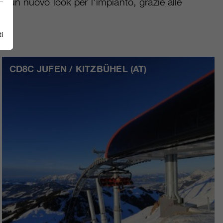
e un nuovo look per l’impianto, grazie alle
i
CD8C JUFEN / KITZBÜHEL (AT)