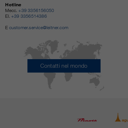
Hotline
Mecc.
+39 3356156050
El.
+39 3356514386
E
customer.service@leitner.com
Contatti nel mondo