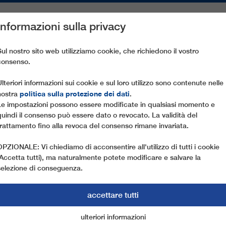
Informazioni sulla privacy
PEZZI DI RICAMBIO
ASSISTENZA CLIENTI
AZIENDA
ST
Sul nostro sito web utilizziamo cookie, che richiedono il vostro
consenso.
I ULTIMA GENERAZIONE
Ulteriori informazioni sui cookie e sul loro utilizzo sono contenute nelle
politica sulla protezione dei dati
nostra
.
Le impostazioni possono essere modificate in qualsiasi momento e
26.01.2018
quindi il consenso può essere dato o revocato. La validità del
A KITZBÜHEL TECNOLOGI
trattamento fino alla revoca del consenso rimane invariata.
GENERAZIONE
OPZIONALE: Vi chiediamo di acconsentire all'utilizzo di tutti i cookie
(Accetta tutti), ma naturalmente potete modificare e salvare la
La consolidata collaborazione tra Bergbahn AG 
selezione di conseguenza.
vincente anche quest’anno: con l’apertura della nu
accettare tutti
famosa località tirolese di sport invernali, sede di
mondo, si affidano a una tecnologia di ultimiss
ulteriori informazioni
cookie di marketing
cookie essenziali