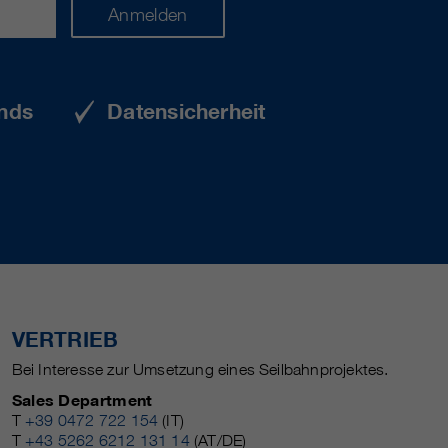
Anmelden
nds
Datensicherheit
VERTRIEB
Bei Interesse zur Umsetzung eines Seilbahnprojektes.
Sales Department
T
+39 0472 722 154
(IT)
T
+43 5262 6212 131 14
(AT/DE)