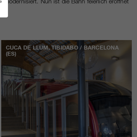
odernisiert. Nun ist die Bahn feierlich eröffnet
e
CUCA DE LLUM, TIBIDABO / BARCELONA
(ES)