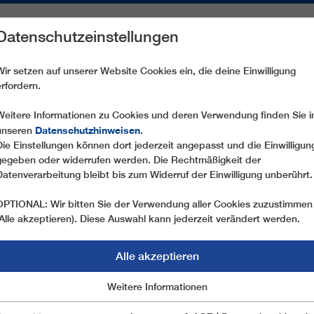
Datenschutzeinstellungen
REICHE
ERSATZTEILE
SERVICE
UNTERNEHMEN
PRE
Wir setzen auf unserer Website Cookies ein, die deine Einwilligung
erfordern.
NAS SEILBAHN-KLASSIKER
Weitere Informationen zu Cookies und deren Verwendung finden Sie i
Datenschutzhinweisen
unseren
.
Die Einstellungen können dort jederzeit angepasst und die Einwilligun
22.06.2021
gegeben oder widerrufen werden. Die Rechtmäßigkeit der
NEUES LEBEN FÜR BARC
Datenverarbeitung bleibt bis zum Widerruf der Einwilligung unberührt.
KLASSIKER
OPTIONAL: Wir bitten Sie der Verwendung aller Cookies zuzustimmen
(Alle akzeptieren). Diese Auswahl kann jederzeit verändert werden.
Vor 120 Jahren ereignete sich in der katalanis
Standseilbahn „Funicular del Tibidabo“ auf den
Alle akzeptieren
eine moderne Anbindung an den beliebten Aussich
Marketing
Weitere Informationen
Essentiell
Im Rahmen einer umfassenden Revitalisierung des 