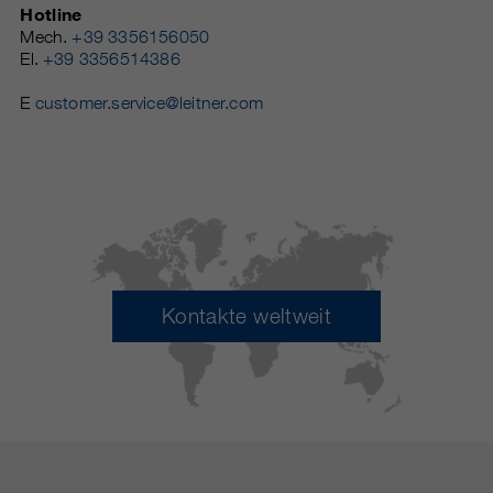
Hotline
Mech.
+39 3356156050
El.
+39 3356514386
E
customer.service@leitner.com
Kontakte weltweit