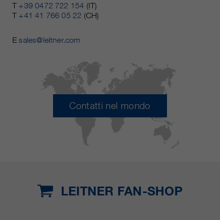
T
+39 0472 722 154
(IT)
T
+41 41 766 05 22
(CH)
E
sales@leitner.com
Contatti nel mondo
LEITNER FAN-SHOP