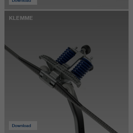
Download
https://policies.google.com/privacy.
Gesammelte nicht
personenbezogene Daten werden
KLEMME
verwendet, um Berichte über die
Nutzung der Website zu erstellen,
die uns helfen, unsere Websites /
Apps zu verbessern. Diese
Informationen werden auch an
unsere Kunden / Partner
weitergegeben.
Download