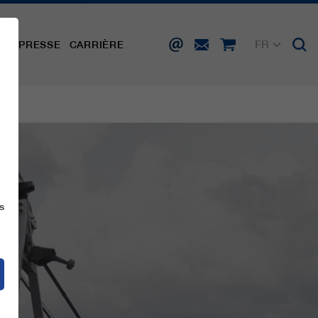
FR
TÉ
PRESSE
CARRIÈRE
DE
EN
IT
ES
s