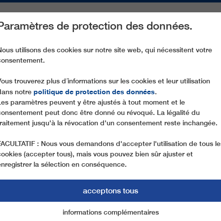
Paramètres de protection des données.
ACTIVITÉS
PIÈCES DE RECHANGE
SERVICE
NOTRE SOCIÉ
Nous utilisons des cookies sur notre site web, qui nécessitent votre
consentement.
MATERIALROPEWAY - BOTENI
Vous trouverez plus d´informations sur les cookies et leur utilisation
politique de protection des données
dans notre
.
Les paramètres peuvent y être ajustés à tout moment et le
consentement peut donc être donné ou révoqué. La légalité du
traitement jusqu'à la révocation d'un consentement reste inchangée.
FACULTATIF : Nous vous demandons d'accepter l'utilisation de tous le
cookies (accepter tous), mais vous pouvez bien sûr ajuster et
enregistrer la sélection en conséquence.
acceptons tous
informations complémentaires
Marketing
cookies essentiels