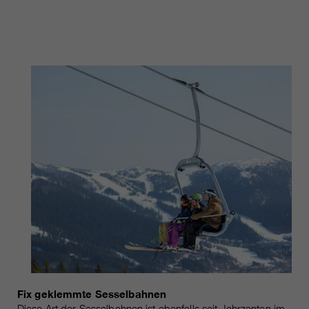
https://policies.google.com/privacy.
Gesammelte nicht
personenbezogene Daten werden
verwendet, um Berichte über die
Nutzung der Website zu erstellen,
die uns helfen, unsere Websites /
Apps zu verbessern. Diese
Informationen werden auch an
unsere Kunden / Partner
weitergegeben.
Fix geklemmte Sesselbahnen
Diese Art der Sesselbahnen ist ebenfalls seit Jahrzenten im