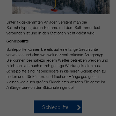
Laufzeit
Nur für die aktuelle Browsersitzung
_ga, _gid, _gat, __utma, __utmb,
Cookie-Informationen
Wird verwendet, um vor Spam zu
Name
__utmc, __utmd, __utmz
Zweck
schützen, welches durch Spam-
Unter fix geklemmten Anlagen versteht man die
Bots verursacht wird.
Anbieter
Google Analytics
Seilbahntypen, deren Klemme mit dem Seil immer fest
verbunden ist und in den Stationen nicht gelöst wird.
Mehrere - variieren zwischen 2
Name
cookie_optin
Schlepplifte
Laufzeit
Jahren und 6 Monaten oder noch
kürzer.
Schlepplifte können bereits auf eine lange Geschichte
Anbieter
sgalinski Cookie Opt In
verweisen und sind weltweit der verbreitetste Anlagentyp.
Sie können bei nahezu jedem Wetter betrieben werden und
Diese Cookies werden von Google
Laufzeit
30 Tage
zeichnen sich auch durch geringe Wartungskosten aus.
Analytics verwendet, um
Schlepplifte sind insbesondere in kleineren Skigebieten zu
verschiedene Arten von
Speichert die vom Benutzer
Zweck
finden und für kürzere und flachere Hänge geeignet. In
Nutzungsinformationen zu
gewählten Cookie-Einstellungen.
kleinen wie auch großen Skigebieten werden Sie gerne im
sammeln, einschließlich
Anfängerbereich der Skischulen genutzt.
persönlicher und nicht-
personenbezogener Informationen.
Weitere Informationen finden Sie in
den Datenschutzbestimmungen
Schlepplifte
von Google Analytics unter
Zweck