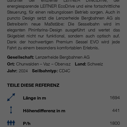
darunter der effiziente LEITNER DirectDrive, der
Laufzeit
Nur für die aktuelle Browsersitzung
energiesparende LEITNER EcoDrive und eine fortschrittliche
_ga, _gid, _gat, __utma, __utmb,
Cookie-Informationen
Steuerung, für einen reibungslosen Betrieb sorgen. Auch in
Wird verwendet, um vor Spam zu
Name
__utmc, __utmd, __utmz
puncto Design setzt die Lenzerheide Bergbahnen AG als
Zweck
schützen, welches durch Spam-
Betreiberin neue Maßstäbe: Die Sesselbahn wird im
Bots verursacht wird.
Anbieter
Google Analytics
eleganten Pininfarina-Design ausgeführt und wertet das
Skigebiet nicht nur funktional, sondern auch optisch auf.
Mehrere - variieren zwischen 2
Dank der hochwertigen Premium Sessel EVO wird jede
Name
cookie_optin
Laufzeit
Jahren und 6 Monaten oder noch
Fahrt zu einem besonders komfortablen Erlebnis.
kürzer.
Anbieter
sgalinski Cookie Opt In
Gesellschaft:
Lenzerheide Bergbahnen AG
Ort:
Churwalden – Vaz – Obervaz
Land:
Schweiz
Diese Cookies werden von Google
Laufzeit
30 Tage
Jahr:
2024
Seilbahntyp:
CD4C
Analytics verwendet, um
verschiedene Arten von
Speichert die vom Benutzer
Zweck
Nutzungsinformationen zu
TEILE DIESE REFERENZ
gewählten Cookie-Einstellungen.
sammeln, einschließlich
persönlicher und nicht-
Länge in m
1694
personenbezogener Informationen.
Weitere Informationen finden Sie in
Höhendifferenz in m
441
den Datenschutzbestimmungen
von Google Analytics unter
P/h
1800
Zweck