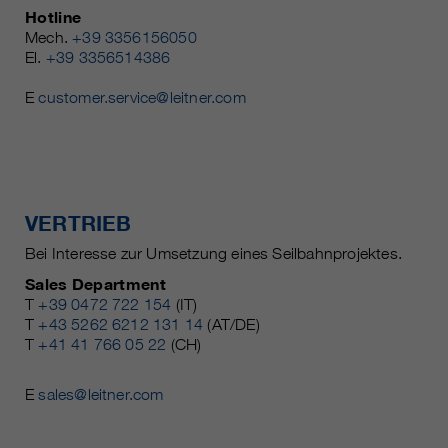
Hotline
Mech.
+39 3356156050
El.
+39 3356514386
E
customer.service@leitner.com
VERTRIEB
Bei Interesse zur Umsetzung eines Seilbahnprojektes.
Sales Department
T
+39 0472 722 154
(IT)
T
+43 5262 6212 131 14
(AT/DE)
T
+41 41 766 05 22
(CH)
E
sales@leitner.com