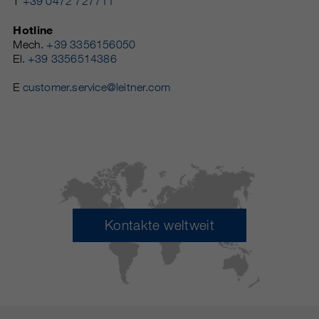
T
+39 0472 727711
Hotline
Mech.
+39 3356156050
El.
+39 3356514386
E
customer.service@leitner.com
Kontakte weltweit