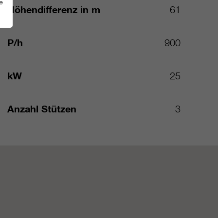
e
Höhendifferenz in m
61
P/h
900
kW
25
Anzahl Stützen
3