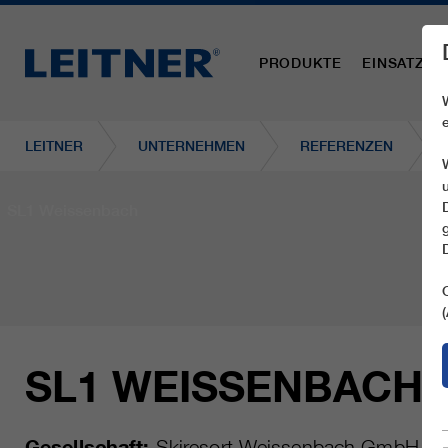
PRODUKTE
EINSATZBE
LEITNER
UNTERNEHMEN
REFERENZEN
SL1 Weissenbach
SL1 WEISSENBACH
Gesellschaft:
Skiresort Weissenbach GmbH
O