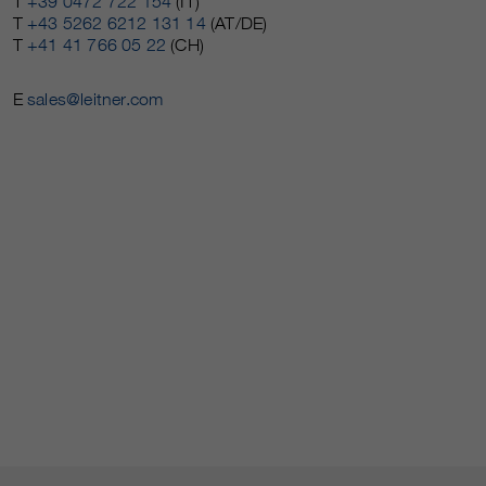
T
+39 0472 722 154
(IT)
T
+43 5262 6212 131 14
(AT/DE)
T
+41 41 766 05 22
(CH)
E
sales@leitner.com