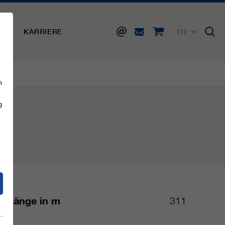
DE
SSE
KARRIERE
EN
FR
IT
ES
n
g
Länge in m
311