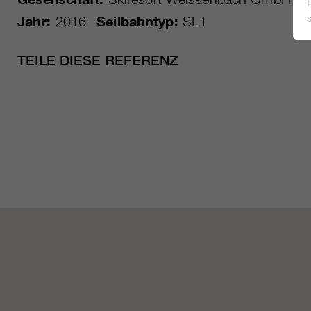
Jahr:
2016
Seilbahntyp:
SL1
TEILE DIESE REFERENZ