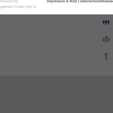
Powered by
Impressum & AGB
|
Datenschutzhinweis
Speichern & schließen
sgalinski Cookie Opt In
Nur essentielle Cookies akzeptieren
Essentiell
Essentielle Cookies werden für grundlegende Funktionen der
Webseite benötigt. Dadurch ist gewährleistet, dass die Webseite
einwandfrei funktioniert.
Name
spamshield
Cookie-Informationen
Anbieter
Ronald P. Steiner, Hauke Hain, Christian Seifert
Marketing
Marketingcookies umfassen Tracking und Statistikcookies
Laufzeit
Nur für die aktuelle Browsersitzung
_ga, _gid, _gat, __utma, __utmb, __utmc,
Cookie-Informationen
Wird verwendet, um vor Spam zu schützen,
Name
Zweck
__utmd, __utmz
welches durch Spam-Bots verursacht wird.
Anbieter
Google Analytics