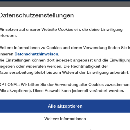
Datenschutzeinstellungen
REICHE
ERSATZTEILE
SERVICE
UNTERNEHMEN
PRE
Wir setzen auf unserer Website Cookies ein, die deine Einwilligung
erfordern.
SL1 WEISSENBACH
Weitere Informationen zu Cookies und deren Verwendung finden Sie i
Datenschutzhinweisen
unseren
.
Die Einstellungen können dort jederzeit angepasst und die Einwilligun
gegeben oder widerrufen werden. Die Rechtmäßigkeit der
Datenverarbeitung bleibt bis zum Widerruf der Einwilligung unberührt.
OPTIONAL: Wir bitten Sie der Verwendung aller Cookies zuzustimmen
(Alle akzeptieren). Diese Auswahl kann jederzeit verändert werden.
Alle akzeptieren
Marketing
Weitere Informationen
Essentiell
rt:
Weissenbach
Land:
Italien