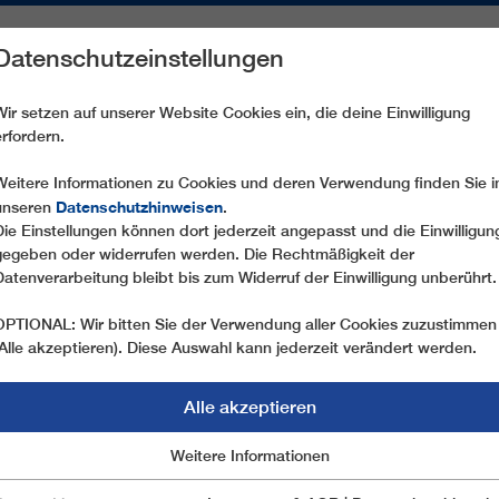
Datenschutzeinstellungen
REICHE
ERSATZTEILE
SERVICE
UNTERNEHMEN
PRE
Wir setzen auf unserer Website Cookies ein, die deine Einwilligung
erfordern.
SL1 VELIKA KOPA
Weitere Informationen zu Cookies und deren Verwendung finden Sie i
Datenschutzhinweisen
unseren
.
Die Einstellungen können dort jederzeit angepasst und die Einwilligun
gegeben oder widerrufen werden. Die Rechtmäßigkeit der
Datenverarbeitung bleibt bis zum Widerruf der Einwilligung unberührt.
OPTIONAL: Wir bitten Sie der Verwendung aller Cookies zuzustimmen
(Alle akzeptieren). Diese Auswahl kann jederzeit verändert werden.
Alle akzeptieren
Marketing
Weitere Informationen
Essentiell