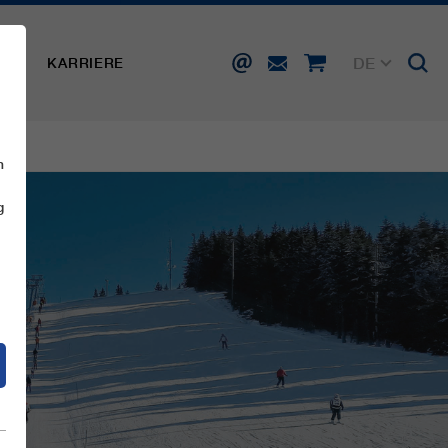
DE
SSE
KARRIERE
EN
FR
IT
ES
n
g