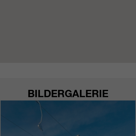
https://policies.google.com/privacy.
Gesammelte nicht
personenbezogene Daten werden
verwendet, um Berichte über die
Nutzung der Website zu erstellen,
die uns helfen, unsere Websites /
Apps zu verbessern. Diese
Informationen werden auch an
unsere Kunden / Partner
weitergegeben.
BILDERGALERIE