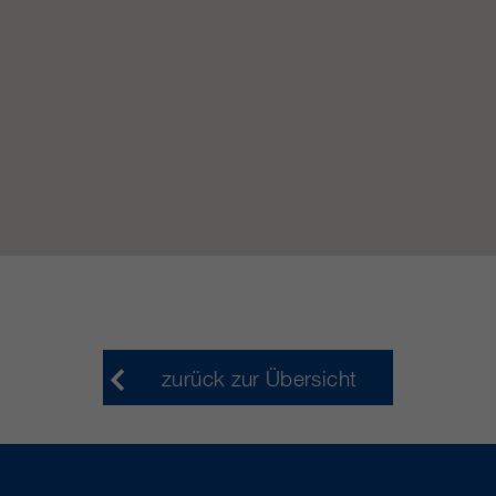
https://policies.google.com/privacy.
Gesammelte nicht
personenbezogene Daten werden
verwendet, um Berichte über die
Nutzung der Website zu erstellen,
die uns helfen, unsere Websites /
Apps zu verbessern. Diese
Informationen werden auch an
unsere Kunden / Partner
weitergegeben.
zurück zur Übersicht