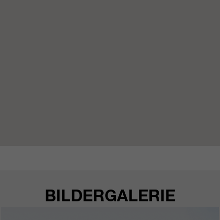
https://policies.google.com/privacy.
Gesammelte nicht
personenbezogene Daten werden
verwendet, um Berichte über die
Nutzung der Website zu erstellen,
die uns helfen, unsere Websites /
Apps zu verbessern. Diese
Informationen werden auch an
unsere Kunden / Partner
weitergegeben.
BILDERGALERIE