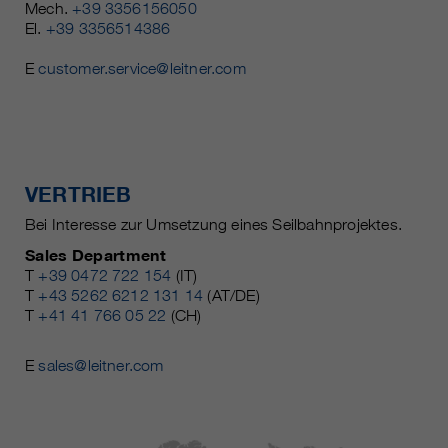
Mech.
+39 3356156050
El.
+39 3356514386
E
customer.service@leitner.com
VERTRIEB
Bei Interesse zur Umsetzung eines Seilbahnprojektes.
Sales Department
T
+39 0472 722 154
(IT)
T
+43 5262 6212 131 14
(AT/DE)
T
+41 41 766 05 22
(CH)
E
sales@leitner.com