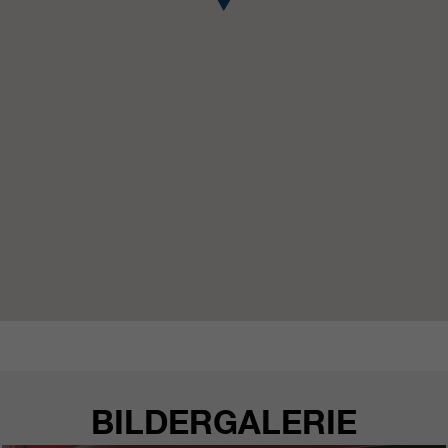
https://policies.google.com/privacy.
Gesammelte nicht
personenbezogene Daten werden
verwendet, um Berichte über die
Nutzung der Website zu erstellen,
die uns helfen, unsere Websites /
Apps zu verbessern. Diese
Informationen werden auch an
unsere Kunden / Partner
weitergegeben.
BILDERGALERIE