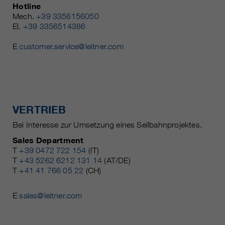
Hotline
Mech.
+39 3356156050
El.
+39 3356514386
E
customer.service@leitner.com
VERTRIEB
Bei Interesse zur Umsetzung eines Seilbahnprojektes.
Sales Department
T
+39 0472 722 154
(IT)
T
+43 5262 6212 131 14
(AT/DE)
T
+41 41 766 05 22
(CH)
E
sales@leitner.com