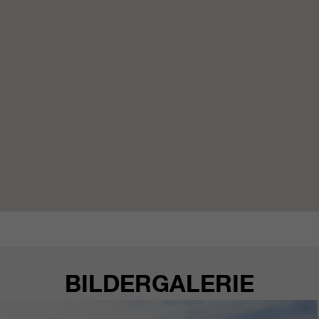
https://policies.google.com/privacy.
Gesammelte nicht
personenbezogene Daten werden
verwendet, um Berichte über die
Nutzung der Website zu erstellen,
die uns helfen, unsere Websites /
Apps zu verbessern. Diese
Informationen werden auch an
unsere Kunden / Partner
weitergegeben.
BILDERGALERIE