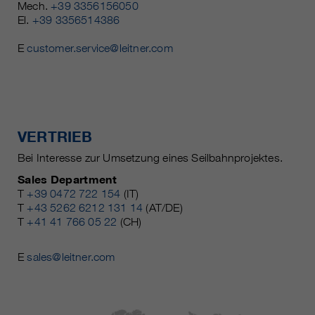
Mech.
+39 3356156050
El.
+39 3356514386
E
customer.service@leitner.com
VERTRIEB
Bei Interesse zur Umsetzung eines Seilbahnprojektes.
Sales Department
T
+39 0472 722 154
(IT)
T
+43 5262 6212 131 14
(AT/DE)
T
+41 41 766 05 22
(CH)
E
sales@leitner.com