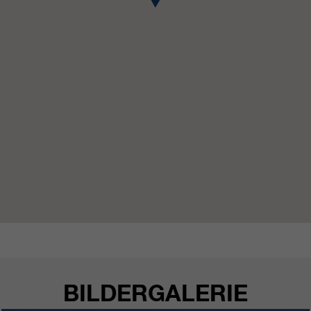
https://policies.google.com/privacy.
Gesammelte nicht
personenbezogene Daten werden
verwendet, um Berichte über die
Nutzung der Website zu erstellen,
die uns helfen, unsere Websites /
Apps zu verbessern. Diese
Informationen werden auch an
unsere Kunden / Partner
weitergegeben.
BILDERGALERIE