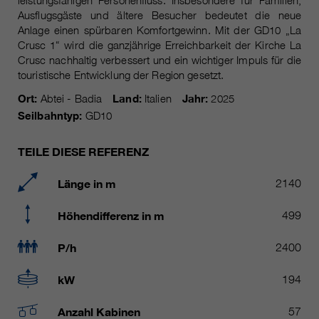
leistungsfähigen Personenfluss. Insbesondere für Familien,
Laufzeit
Nur für die aktuelle Browsersitzung
Ausflugsgäste und ältere Besucher bedeutet die neue
_ga, _gid, _gat, __utma, __utmb,
Cookie-Informationen
Anlage einen spürbaren Komfortgewinn. Mit der GD10 „La
Wird verwendet, um vor Spam zu
Name
__utmc, __utmd, __utmz
Crusc 1“ wird die ganzjährige Erreichbarkeit der Kirche La
Zweck
schützen, welches durch Spam-
Crusc nachhaltig verbessert und ein wichtiger Impuls für die
Bots verursacht wird.
Anbieter
Google Analytics
touristische Entwicklung der Region gesetzt.
Ort:
Abtei - Badia
Land:
Italien
Jahr:
2025
Mehrere - variieren zwischen 2
Name
cookie_optin
Seilbahntyp:
GD10
Laufzeit
Jahren und 6 Monaten oder noch
kürzer.
Anbieter
sgalinski Cookie Opt In
TEILE DIESE REFERENZ
Diese Cookies werden von Google
Laufzeit
30 Tage
Analytics verwendet, um
Länge in m
2140
verschiedene Arten von
Speichert die vom Benutzer
Zweck
Nutzungsinformationen zu
Höhendifferenz in m
499
gewählten Cookie-Einstellungen.
sammeln, einschließlich
persönlicher und nicht-
P/h
2400
personenbezogener Informationen.
Weitere Informationen finden Sie in
kW
194
den Datenschutzbestimmungen
von Google Analytics unter
Anzahl Kabinen
57
Zweck