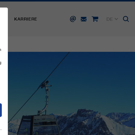
DE
SSE
KARRIERE
EN
FR
IT
ES
n
g