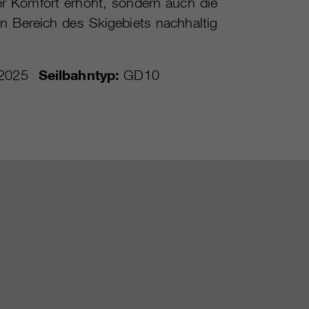
der Komfort erhöht, sondern auch die
en Bereich des Skigebiets nachhaltig
2025
Seilbahntyp:
GD10