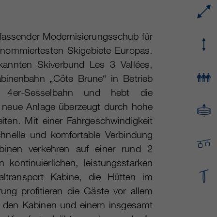
Name
cookie_optin
Mehrere - variieren zwischen 2 Jahren und 6
Laufzeit
Monaten oder noch kürzer.
Anbieter
sgalinski Cookie Opt In
mfassender Modernisierungsschub für
renommiertesten Skigebiete Europas.
Diese Cookies werden von Google Analytics
Laufzeit
30 Tage
verwendet, um verschiedene Arten von
ekannten Skiverbund Les 3 Vallées,
Nutzungsinformationen zu sammeln,
Speichert die vom Benutzer gewählten Cookie-
binenbahn „Côte Brune“ in Betrieb
Zweck
einschließlich persönlicher und nicht-
Einstellungen.
 4er-Sesselbahn und hebt die
personenbezogener Informationen. Weitere
Informationen finden Sie in den
ie neue Anlage überzeugt durch hohe
Datenschutzbestimmungen von Google
eiten. Mit einer Fahrgeschwindigkeit
Zweck
Analytics unter
hnelle und komfortable Verbindung
https://policies.google.com/privacy.
Gesammelte nicht personenbezogene Daten
abinen verkehren auf einer rund 2
werden verwendet, um Berichte über die
 kontinuierlichen, leistungsstarken
Nutzung der Website zu erstellen, die uns
altransport Kabine, die Hütten im
helfen, unsere Websites / Apps zu verbessern.
rung profitieren die Gäste vor allem
Diese Informationen werden auch an unsere
Kunden / Partner weitergegeben.
n den Kabinen und einem insgesamt