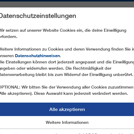
Datenschutzeinstellungen
REICHE
ERSATZTEILE
SERVICE
UNTERNEHMEN
PRE
Wir setzen auf unserer Website Cookies ein, die deine Einwilligung
erfordern.
GD10 CÔTE BRUNE
Weitere Informationen zu Cookies und deren Verwendung finden Sie i
Datenschutzhinweisen
unseren
.
Die Einstellungen können dort jederzeit angepasst und die Einwilligun
gegeben oder widerrufen werden. Die Rechtmäßigkeit der
Datenverarbeitung bleibt bis zum Widerruf der Einwilligung unberührt.
OPTIONAL: Wir bitten Sie der Verwendung aller Cookies zuzustimmen
(Alle akzeptieren). Diese Auswahl kann jederzeit verändert werden.
Alle akzeptieren
Marketing
Weitere Informationen
Essentiell