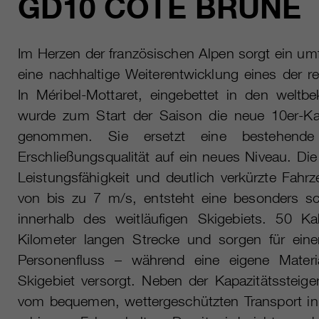
GD10 CÔTE BRUNE
Im Herzen der französischen Alpen sorgt ein u
eine nachhaltige Weiterentwicklung eines der 
In Méribel-Mottaret, eingebettet in den weltb
wurde zum Start der Saison die neue 10er-Ka
genommen. Sie ersetzt eine bestehende
Erschließungsqualität auf ein neues Niveau. D
Leistungsfähigkeit und deutlich verkürzte Fahrz
von bis zu 7 m/s, entsteht eine besonders sc
innerhalb des weitläufigen Skigebiets. 50 K
Kilometer langen Strecke und sorgen für einen
Personenfluss – während eine eigene Materi
Skigebiet versorgt. Neben der Kapazitätssteige
vom bequemen, wettergeschützten Transport i