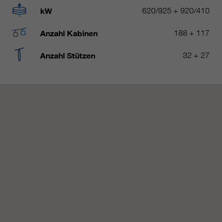
https://policies.google.com/privacy.
kW
620/925 + 920/410
Gesammelte nicht
personenbezogene Daten werden
Anzahl Kabinen
188 + 117
verwendet, um Berichte über die
Nutzung der Website zu erstellen,
Anzahl Stützen
32 + 27
die uns helfen, unsere Websites /
Apps zu verbessern. Diese
Informationen werden auch an
unsere Kunden / Partner
weitergegeben.