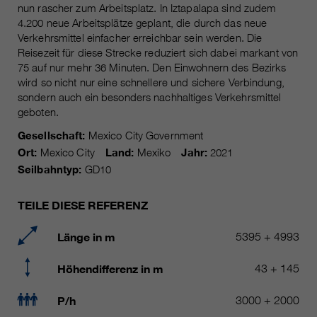
Laufzeit
Nur für die aktuelle Browsersitzung
nun rascher zum Arbeitsplatz. In Iztapalapa sind zudem
4.200 neue Arbeitsplätze geplant, die durch das neue
_ga, _gid, _gat, __utma, __utmb,
Cookie-Informationen
Wird verwendet, um vor Spam zu
Name
Verkehrsmittel einfacher erreichbar sein werden. Die
__utmc, __utmd, __utmz
Zweck
schützen, welches durch Spam-
Reisezeit für diese Strecke reduziert sich dabei markant von
Bots verursacht wird.
75 auf nur mehr 36 Minuten. Den Einwohnern des Bezirks
Anbieter
Google Analytics
wird so nicht nur eine schnellere und sichere Verbindung,
sondern auch ein besonders nachhaltiges Verkehrsmittel
Mehrere - variieren zwischen 2
Name
cookie_optin
geboten.
Laufzeit
Jahren und 6 Monaten oder noch
kürzer.
Gesellschaft:
Mexico City Government
Anbieter
sgalinski Cookie Opt In
Ort:
Mexico City
Land:
Mexiko
Jahr:
2021
Diese Cookies werden von Google
Seilbahntyp:
GD10
Laufzeit
30 Tage
Analytics verwendet, um
verschiedene Arten von
Speichert die vom Benutzer
TEILE DIESE REFERENZ
Zweck
Nutzungsinformationen zu
gewählten Cookie-Einstellungen.
sammeln, einschließlich
Länge in m
5395 + 4993
persönlicher und nicht-
personenbezogener Informationen.
Höhendifferenz in m
43 + 145
Weitere Informationen finden Sie in
den Datenschutzbestimmungen
P/h
3000 + 2000
von Google Analytics unter
Zweck