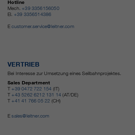
Hotline
Mech.
+39 3356156050
El.
+39 3356514386
E
customer.service@leitner.com
VERTRIEB
Bei Interesse zur Umsetzung eines Seilbahnprojektes.
Sales Department
T
+39 0472 722 154
(IT)
T
+43 5262 6212 131 14
(AT/DE)
T
+41 41 766 05 22
(CH)
E
sales@leitner.com