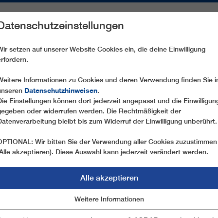
Datenschutzeinstellungen
REICHE
ERSATZTEILE
SERVICE
UNTERNEHMEN
PRE
Wir setzen auf unserer Website Cookies ein, die deine Einwilligung
erfordern.
CF4 FONTE DELLA PIETRA CAMPO STELLA
Weitere Informationen zu Cookies und deren Verwendung finden Sie i
Datenschutzhinweisen
unseren
.
Die Einstellungen können dort jederzeit angepasst und die Einwilligun
gegeben oder widerrufen werden. Die Rechtmäßigkeit der
Datenverarbeitung bleibt bis zum Widerruf der Einwilligung unberührt.
OPTIONAL: Wir bitten Sie der Verwendung aller Cookies zuzustimmen
(Alle akzeptieren). Diese Auswahl kann jederzeit verändert werden.
Alle akzeptieren
Marketing
Weitere Informationen
Essentiell