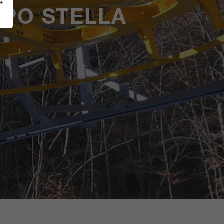
e
MPO STELLA