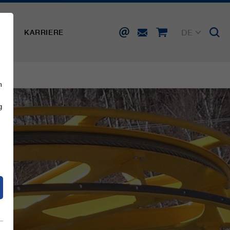
DE
SSE
KARRIERE
EN
FR
IT
ES
n
g