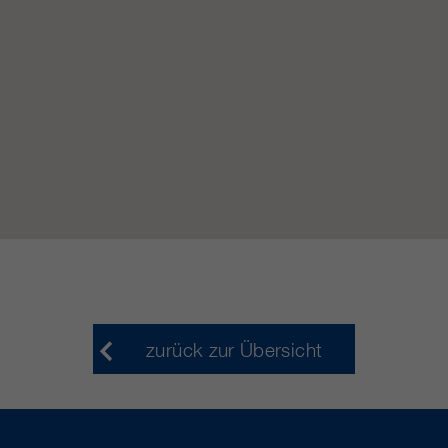
https://policies.google.com/privacy.
Gesammelte nicht
personenbezogene Daten werden
verwendet, um Berichte über die
Nutzung der Website zu erstellen,
die uns helfen, unsere Websites /
Apps zu verbessern. Diese
Informationen werden auch an
unsere Kunden / Partner
weitergegeben.
zurück zur Übersicht