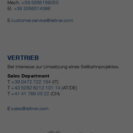
Mech.
+39 3356156050
El.
+39 3356514386
E
customer.service@leitner.com
VERTRIEB
Bei Interesse zur Umsetzung eines Seilbahnprojektes.
Sales Department
T
+39 0472 722 154
(IT)
T
+43 5262 6212 131 14
(AT/DE)
T
+41 41 766 05 22
(CH)
E
sales@leitner.com