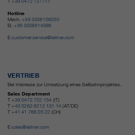
T
+39 0472 727711
Hotline
Mech.
+39 3356156050
El.
+39 3356514386
E
customer.service@leitner.com
VERTRIEB
Bei Interesse zur Umsetzung eines Seilbahnprojektes.
Sales Department
T
+39 0472 722 154
(IT)
T
+43 5262 6212 131 14
(AT/DE)
T
+41 41 766 05 22
(CH)
E
sales@leitner.com