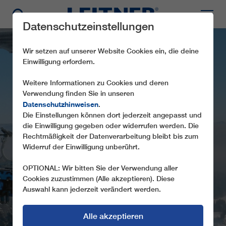
Datenschutzeinstellungen
Wir setzen auf unserer Website Cookies ein, die deine
Einwilligung erfordern.
Weitere Informationen zu Cookies und deren
CD6C PASIEKA
Verwendung finden Sie in unseren
Datenschutzhinweisen
.
EXPRESS
Die Einstellungen können dort jederzeit angepasst und
die Einwilligung gegeben oder widerrufen werden. Die
DER HIMMEL IST HIER IMMER BLAU -
Rechtmäßigkeit der Datenverarbeitung bleibt bis zum
MITUNTER EINE DER DREI ERSTEN
Widerruf der Einwilligung unberührt.
ANLAGEN MIT BLAUEN
OPTIONAL: Wir bitten Sie der Verwendung aller
WETTERSCHUTZHAUBEN
Cookies zuzustimmen (Alle akzeptieren). Diese
Auswahl kann jederzeit verändert werden.
Alle akzeptieren