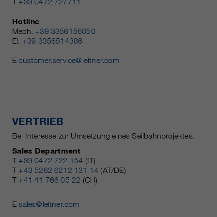
T
+39 0472 727711
Hotline
Mech.
+39 3356156050
El.
+39 3356514386
E
customer.service@leitner.com
VERTRIEB
Bei Interesse zur Umsetzung eines Seilbahnprojektes.
Sales Department
T
+39 0472 722 154
(IT)
T
+43 5262 6212 131 14
(AT/DE)
T
+41 41 766 05 22
(CH)
E
sales@leitner.com