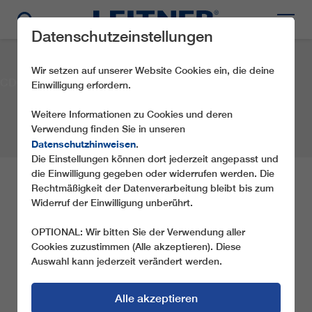
Datenschutzeinstellungen
Wir setzen auf unserer Website Cookies ein, die deine
CD6C Dündar
Einwilligung erfordern.
Weitere Informationen zu Cookies und deren
Verwendung finden Sie in unseren
Datenschutzhinweisen
.
Die Einstellungen können dort jederzeit angepasst und
die Einwilligung gegeben oder widerrufen werden. Die
CD6C DÜNDAR
Rechtmäßigkeit der Datenverarbeitung bleibt bis zum
Widerruf der Einwilligung unberührt.
Gesellschaft:
Kayseri Metropolitan Municipality
OPTIONAL: Wir bitten Sie der Verwendung aller
Ort:
Kayseri
Land:
Türkei
Jahr:
2013
Cookies zuzustimmen (Alle akzeptieren). Diese
Seilbahntyp:
Auswahl kann jederzeit verändert werden.
CD6C
TEILE DIESE REFERENZ
Alle akzeptieren