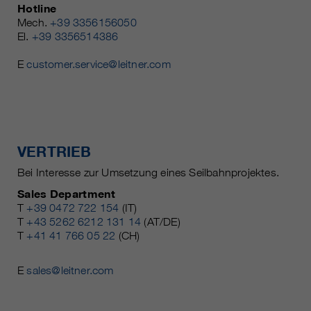
Hotline
Mech.
+39 3356156050
El.
+39 3356514386
E
customer.service@leitner.com
VERTRIEB
Bei Interesse zur Umsetzung eines Seilbahnprojektes.
Sales Department
T
+39 0472 722 154
(IT)
T
+43 5262 6212 131 14
(AT/DE)
T
+41 41 766 05 22
(CH)
E
sales@leitner.com