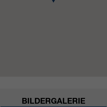
https://policies.google.com/privacy.
Gesammelte nicht
personenbezogene Daten werden
verwendet, um Berichte über die
Nutzung der Website zu erstellen,
die uns helfen, unsere Websites /
Apps zu verbessern. Diese
Informationen werden auch an
unsere Kunden / Partner
weitergegeben.
BILDERGALERIE