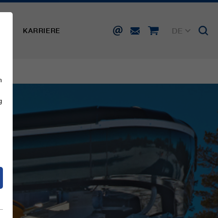
DE
SSE
KARRIERE
EN
FR
IT
ES
n
g