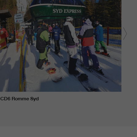
CD6 Romme Syd
CD6