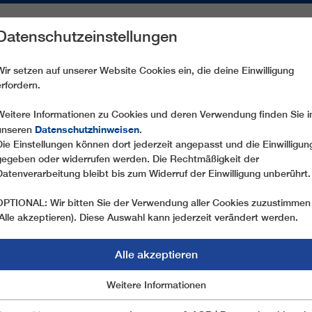
Datenschutzeinstellungen
REICHE
ERSATZTEILE
SERVICE
UNTERNEHMEN
PRE
Wir setzen auf unserer Website Cookies ein, die deine Einwilligung
erfordern.
CD6 ROMME SYD
Weitere Informationen zu Cookies und deren Verwendung finden Sie i
Datenschutzhinweisen
unseren
.
Die Einstellungen können dort jederzeit angepasst und die Einwilligun
gegeben oder widerrufen werden. Die Rechtmäßigkeit der
Datenverarbeitung bleibt bis zum Widerruf der Einwilligung unberührt.
OPTIONAL: Wir bitten Sie der Verwendung aller Cookies zuzustimmen
(Alle akzeptieren). Diese Auswahl kann jederzeit verändert werden.
Alle akzeptieren
Marketing
Weitere Informationen
Essentiell